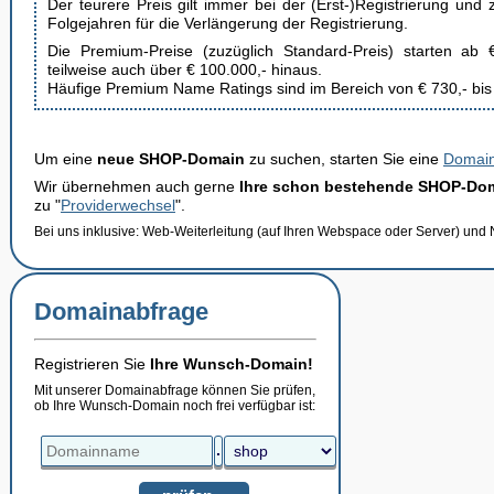
Der teurere Preis gilt immer bei der (Erst-)Registrierung und
Folgejahren für die Verlängerung der Registrierung.
Die Premium-Preise (zuzüglich Standard-Preis) starten ab
teilweise auch über
€ 100.000,-
hinaus.
Häufige Premium Name Ratings sind im Bereich von
€ 730,-
bi
Um eine
neue SHOP-Domain
zu suchen, starten Sie eine
Domain
Wir übernehmen auch gerne
Ihre schon bestehende SHOP-Do
zu "
Providerwechsel
".
Bei uns inklusive: Web-Weiterleitung (auf Ihren Webspace oder Server) und
Domainabfrage
Registrieren Sie
Ihre Wunsch-Domain!
Mit unserer Domainabfrage können Sie prüfen,
ob Ihre Wunsch-Domain noch frei verfügbar ist:
.