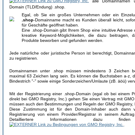
alle Domainnamen un
Domain (TLD/Endung) .shop.
Egal, ob Sie ein großes Unternehmen oder ein Einzelu
.shop
-Domainname macht es Kunden überall leicht, sofor
für Geschäfte geöffnet haben.
Eine .shop-Domain gibt Ihrem Shop eine intuitive Adresse 
kreative Keyword-Möglichkeiten, die dazu beitragen,
Produkte beworben und gefunden werden.
Jede natürliche oder juristische Person ist berechtigt, Domainn
zu registrieren.
Domainnamen unter .shop müssen mindestens 3 Zeichen be
maximal 63 Zeichen lang sein. Es können die Buchstaben a-z, di
Bindestrich "-" sowie einige Sonderzeichen/Umlaute (zB. äöü) ve
Mit der Registrierung einer .shop-Domain (egal ob bei einem Pr
direkt bei GMO Registry, Inc.) gehen Sie einen Vertrag mit GMO 
müssen auch den Bestimmungen und Regeln der GMO Registry, I
Diese Zustimmung ist für den Domain-Inhaber auch dann ve
Registrierung von einem Provider/Registrar in seinem Auftrag
Detailliertere Informationen dazu 
.