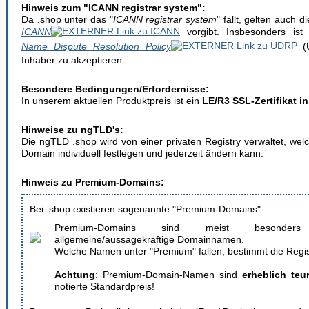
Hinweis zum "ICANN registrar system":
Da .shop unter das "
ICANN registrar system
" fällt, gelten auch 
ICANN
vorgibt. Insbesonders ist
Name Dispute Resolution Policy
(U
Inhaber zu akzeptieren.
Besondere Bedingungen/Erfordernisse:
In unserem aktuellen Produktpreis ist ein
LE/R3 SSL-Zertifikat in
Hinweise zu ngTLD's:
Die ngTLD .shop wird von einer privaten Registry verwaltet, welc
Domain individuell festlegen und jederzeit ändern kann.
Hinweis zu Premium-Domains:
Bei .shop existieren sogenannte "Premium-Domains".
Premium-Domains sind meist besonde
allgemeine/aussagekräftige Domainnamen.
Welche Namen unter "Premium" fallen, bestimmt die Regis
Achtung
: Premium-Domain-Namen sind
erheblich teu
notierte Standardpreis!