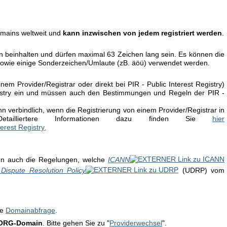
omains weltweit und
kann inzwischen von jedem registriert werden
.
beinhalten und dürfen maximal 63 Zeichen lang sein. Es können die
" sowie einige Sonderzeichen/Umlaute (zB. äöü) verwendet werden.
nem Provider/Registrar oder direkt bei PIR - Public Interest Registry)
egistry ein und müssen auch den Bestimmungen und Regeln der PIR -
 verbindlich, wenn die Registrierung von einem Provider/Registrar in
etailliertere Informationen dazu finden Sie
hier
.
elten auch die Regelungen, welche
ICANN
ispute Resolution Policy
(UDRP) vom
ne
Domainabfrage
.
 ORG-Domain
. Bitte gehen Sie zu "
Providerwechsel
".