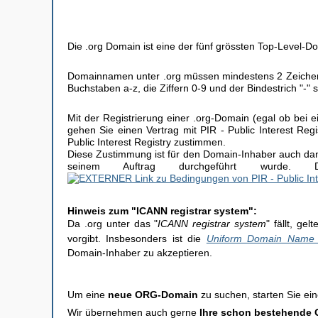
Die .org Domain ist eine der fünf grössten Top-Level-D
Domainnamen unter .org müssen mindestens 2 Zeichen 
Buchstaben a-z, die Ziffern 0-9 und der Bindestrich "-
Mit der Registrierung einer .org-Domain (egal ob bei ei
gehen Sie einen Vertrag mit PIR - Public Interest R
Public Interest Registry zustimmen.
Diese Zustimmung ist für den Domain-Inhaber auch dann
seinem Auftrag durchgeführt wurde. D
Hinweis zum "ICANN registrar system":
Da .org unter das "
ICANN registrar system
" fällt, g
vorgibt. Insbesonders ist die
Uniform Domain Name D
Domain-Inhaber zu akzeptieren.
Um eine
neue ORG-Domain
zu suchen, starten Sie ei
Wir übernehmen auch gerne
Ihre schon bestehende