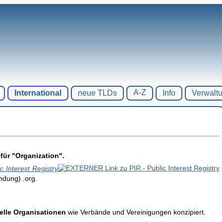
A-Z
International
neue TLDs
Info
Verwalt
für "Organization".
c Interest Registry
dung) .org.
elle Organisationen
wie Verbände und Vereinigungen konzipiert.