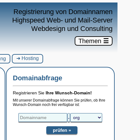
×
Registrierung von Domainnamen
Highspeed Web- und Mail-Server
Webdesign und Consulting
Themen
☰
➜ Hosting
ung
Domainabfrage
Registrieren Sie
Ihre Wunsch-Domain!
Mit unserer Domainabfrage können Sie prüfen, ob Ihre
Wunsch-Domain noch frei verfügbar ist:
.
prüfen »