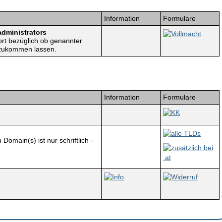
Information
Formulare
dministrators
Vollmacht
ort bezüglich ob genannter
 zukommen lassen.
Information
Formulare
)
KK
alle TLDs
omain(s) ist nur schriftlich -
zusätzlich bei
.at
Info
Widerruf