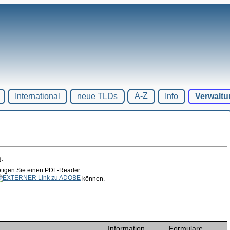
A-Z
International
neue TLDs
Info
Verwaltu
g.
ötigen Sie einen PDF-Reader.
können.
Information
Formulare