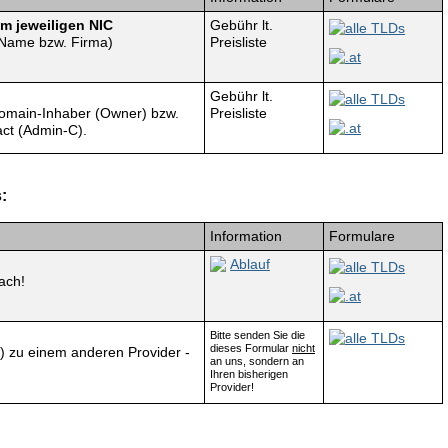
m jeweiligen NIC
Gebühr lt.
alle TLDs
-Name bzw. Firma)
Preisliste
.at
Gebühr lt.
alle TLDs
omain-Inhaber (Owner) bzw.
Preisliste
.at
ct (Admin-C).
:
Information
Formulare
Ablauf
alle TLDs
ach!
.at
Bitte senden Sie die
alle TLDs
dieses Formular
nicht
s) zu einem anderen Provider -
an uns, sondern an
Ihren bisherigen
Provider!