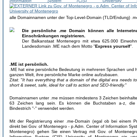
Information System (CIS) University 
alle Domainnamen unter der Top-Level-Domain (TLD/Endung) .m
Die persönliche .me Domain können alle Internetn
Einschränkungen registrieren.
Der Balkanstaat Montenegro mit etwa 625.000 Einwohn
Landesdomain .ME nach dem Motto "
Express yourself
".
.ME ist persönlich.
.ME hat eine persönliche Bedeutung in mehreren Sprachen und h
ganzen Welt, ihre persönliche Marke online aufzubauen.
Zitat: "
It has everything that a domain of the digital era needs to
short & sweet, safe, ideal for call to action and SEO-friendly.
"
Domainnamen unter .me müssen mindestens 3 Zeichen beinhalte
63 Zeichen lang sein. Es können die Buchstaben a-z, die 
Bindestrich "-" verwendet werden.
Mit der Registrierung einer .me-Domain (egal ob bei einem Pr
direkt bei Gov. of Montenegro - p.Adm. Center of Information Syst
Montenegro) gehen Sie einen Vertrag mit Gov. of Montenegr
Information System (CIS) University of Montenegro ein 